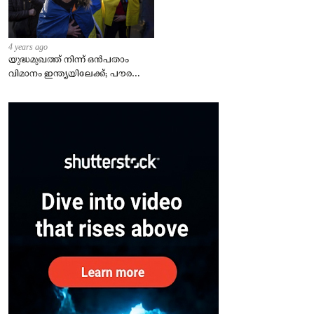
4 years ago
യുദ്ധമുഖത്ത് നിന്ന് ഒൻപതാം
വിമാനം ഇന്ത്യയിലേക്ക്; പൗരന്മാർ
സുരക്ഷിതരാകുംവരെ വിശ്രമമില്ല
– കേന്ദ്രം