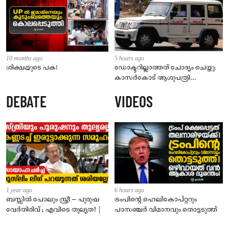
10 months ago
5 hours ago
ശിക്ഷയുടെ പക!
ഡോക്ടറില്ലാത്തത് ചോദ്യം ചെയ്തു;
കാസർകോട് ആശുപത്രി
ജീവനക്കാരുടെ പരാതിയിൽ
DEBATE
VIDEOS
നാട്ടുകാർക്കെതിരെ കേസ്
1 year ago
6 hours ago
ബസ്സിൽ പോലും സ്ത്രീ – പുരുഷ
ട്രംപിന്റെ ഹെലികോപ്റ്ററും
വേർതിരിവ് ; എവിടെ തുല്യത? |
പാസഞ്ചര്‍ വിമാനവും തൊട്ടടുത്ത്