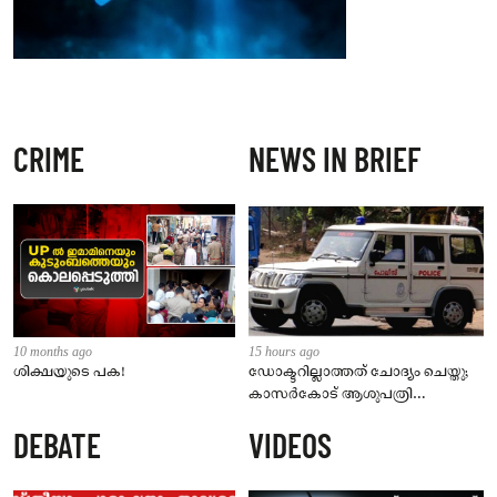
CRIME
NEWS IN BRIEF
10 months ago
15 hours ago
ശിക്ഷയുടെ പക!
ഡോക്ടറില്ലാത്തത് ചോദ്യം ചെയ്തു;
കാസർകോട് ആശുപത്രി
ജീവനക്കാരുടെ പരാതിയിൽ
DEBATE
VIDEOS
നാട്ടുകാർക്കെതിരെ കേസ്