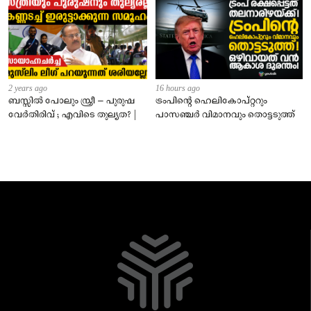
2 years ago
16 hours ago
ബസ്സിൽ പോലും സ്ത്രീ – പുരുഷ
ട്രംപിന്റെ ഹെലികോപ്റ്ററും
വേർതിരിവ് ; എവിടെ തുല്യത? |
പാസഞ്ചര്‍ വിമാനവും തൊട്ടടുത്ത്