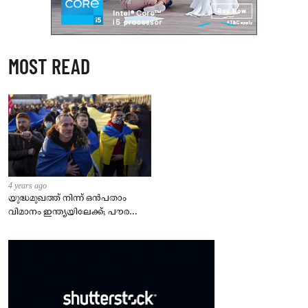
MOST READ
4 years ago
യുദ്ധമുഖത്ത് നിന്ന് ഒൻപതാം
വിമാനം ഇന്ത്യയിലേക്ക്; പൗരന്മാർ
സുരക്ഷിതരാകുംവരെ വിശ്രമമില്ല
– കേന്ദ്രം