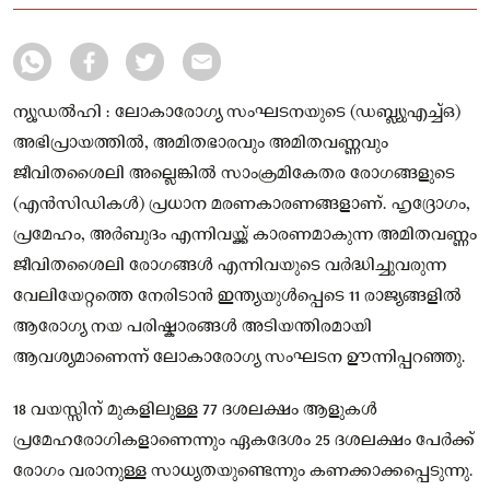
ഉൾപ്പെടുത്തണം.
ന്യൂഡല്‍ഹി : ലോകാരോഗ്യ സംഘടനയുടെ (ഡബ്ല്യുഎച്ച്ഒ)
അഭിപ്രായത്തിൽ, അമിതഭാരവും അമിതവണ്ണവും
ജീവിതശൈലി അല്ലെങ്കിൽ സാംക്രമികേതര രോഗങ്ങളുടെ
(എൻസിഡികൾ) പ്രധാന മരണകാരണങ്ങളാണ്. ഹൃദ്രോഗം,
പ്രമേഹം, അർബുദം എന്നിവയ്ക്ക് കാരണമാകുന്ന അമിതവണ്ണം
ജീവിതശൈലി രോഗങ്ങൾ എന്നിവയുടെ വർദ്ധിച്ചുവരുന്ന
വേലിയേറ്റത്തെ നേരിടാൻ ഇന്ത്യയുൾപ്പെടെ 11 രാജ്യങ്ങളിൽ
ആരോഗ്യ നയ പരിഷ്കാരങ്ങൾ അടിയന്തിരമായി
ആവശ്യമാണെന്ന് ലോകാരോഗ്യ സംഘടന ഊന്നിപ്പറഞ്ഞു.
18 വയസ്സിന് മുകളിലുള്ള 77 ദശലക്ഷം ആളുകൾ
പ്രമേഹരോഗികളാണെന്നും ഏകദേശം 25 ദശലക്ഷം പേർക്ക്
രോഗം വരാനുള്ള സാധ്യതയുണ്ടെന്നും കണക്കാക്കപ്പെടുന്നു.