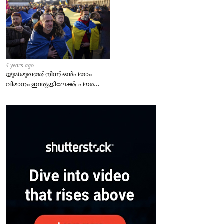
4 years ago
യുദ്ധമുഖത്ത് നിന്ന് ഒൻപതാം
വിമാനം ഇന്ത്യയിലേക്ക്; പൗരന്മാർ
സുരക്ഷിതരാകുംവരെ വിശ്രമമില്ല
– കേന്ദ്രം