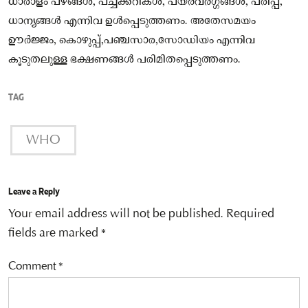
ധാരാളം പഴങ്ങൾ, പച്ചക്കറികൾ, പയർവർഗ്ഗങ്ങൾ, പരിപ്പ്,
ധാന്യങ്ങൾ എന്നിവ ഉൾപ്പെടുത്തണം. അതേസമയം
ഊർജ്ജം, കൊഴുപ്പ്,പഞ്ചസാര,സോഡിയം എന്നിവ
കൂടുതലുള്ള ഭക്ഷണങ്ങൾ പരിമിതപ്പെടുത്തണം.
TAG
WHO
Leave a Reply
Your email address will not be published.
Required
fields are marked
*
Comment
*