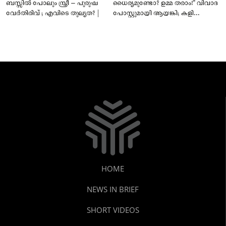
ബസ്സിൽ പോലും സ്ത്രീ – പുരുഷ
ധൈര്യമുണ്ടോ? ഉമ്മ തരാം!” വിവാദ
വേർതിരിവ് ; എവിടെ തുല്യത? |
പോസ്റ്റുമായി ആയങ്കി; കളി
കടുപ്പിച്ച് പോലീസ്!
HOME
NEWS IN BRIEF
SHORT VIDEOS