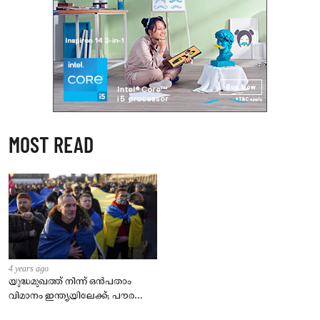
MOST READ
4 years ago
യുദ്ധമുഖത്ത് നിന്ന് ഒൻപതാം
വിമാനം ഇന്ത്യയിലേക്ക്; പൗരന്മാർ
സുരക്ഷിതരാകുംവരെ വിശ്രമമില്ല