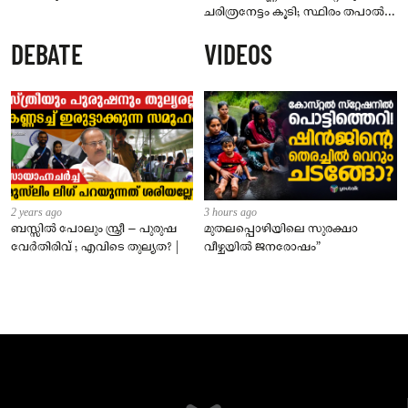
ചരിത്രനേട്ടം കൂടി; സ്ഥിരം തപാൽ
മുദ്ര ലഭിക്കുന്ന കേരളത്തിലെ
DEBATE
VIDEOS
നാലാമത്തെ ക്ഷേത്രമായി ശ്രീ
പദ്മനാഭസ്വാമി ക്ഷേത്രം
2 years ago
3 hours ago
ബസ്സിൽ പോലും സ്ത്രീ – പുരുഷ
മുതലപ്പൊഴിയിലെ സുരക്ഷാ
വേർതിരിവ് ; എവിടെ തുല്യത? |
വീഴ്ചയിൽ ജനരോഷം”