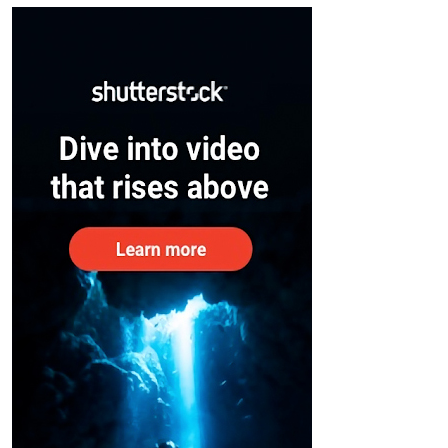
– കേന്ദ്രം