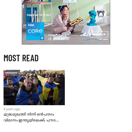
MOST READ
4 years ago
യുദ്ധമുഖത്ത് നിന്ന് ഒൻപതാം
വിമാനം ഇന്ത്യയിലേക്ക്; പൗരന്മാർ
സുരക്ഷിതരാകുംവരെ വിശ്രമമില്ല