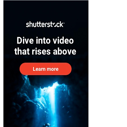
– കേന്ദ്രം