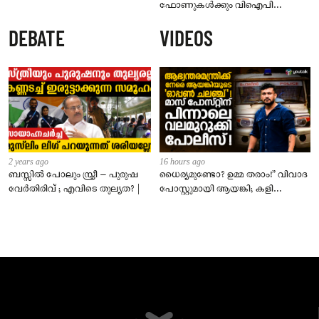
ഫോണുകൾക്കും വിഐപി
ദർശനത്തിനും നിയന്ത്രണം;
DEBATE
VIDEOS
സെപ്റ്റംബർ 1 മുതൽ നിലവിൽ
വരും
2 years ago
16 hours ago
ബസ്സിൽ പോലും സ്ത്രീ – പുരുഷ
ധൈര്യമുണ്ടോ? ഉമ്മ തരാം!” വിവാദ
വേർതിരിവ് ; എവിടെ തുല്യത? |
പോസ്റ്റുമായി ആയങ്കി; കളി
കടുപ്പിച്ച് പോലീസ്!