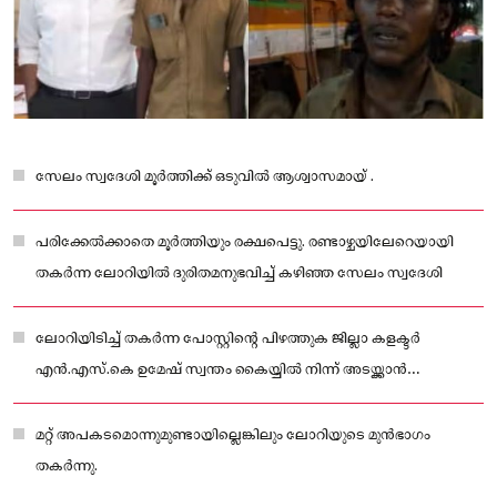
സേലം സ്വദേശി മൂർത്തിക്ക് ഒടുവിൽ ആശ്വാസമായ് .
പരിക്കേൽക്കാതെ മൂർത്തിയും രക്ഷപെട്ടു. രണ്ടാഴ്ചയിലേറെയായി
തകർന്ന ലോറിയിൽ ദുരിതമനുഭവിച്ച് കഴിഞ്ഞ സേലം സ്വദേശി
ലോറിയിടിച്ച് തകർന്ന പോസ്റ്റിന്റെ പിഴത്തുക ജില്ലാ കളക്ടർ
എൻ.എസ്.കെ ഉമേഷ് സ്വന്തം കൈയ്യിൽ നിന്ന് അടയ്ക്കാൻ
തയാറായതോടെയാണ് മൂർത്തിയുടെ ദുരിതമവസാനിച്ചത്.
മറ്റ് അപകടമൊന്നുമുണ്ടായില്ലെങ്കിലും ലോറിയുടെ മുൻഭാ​ഗം
തകർന്നു.