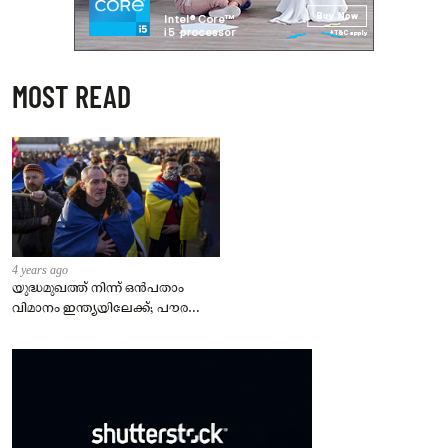
MOST READ
4 years ago
യുദ്ധമുഖത്ത് നിന്ന് ഒൻപതാം
വിമാനം ഇന്ത്യയിലേക്ക്; പൗരന്മാർ
സുരക്ഷിതരാകുംവരെ വിശ്രമമില്ല
– കേന്ദ്രം