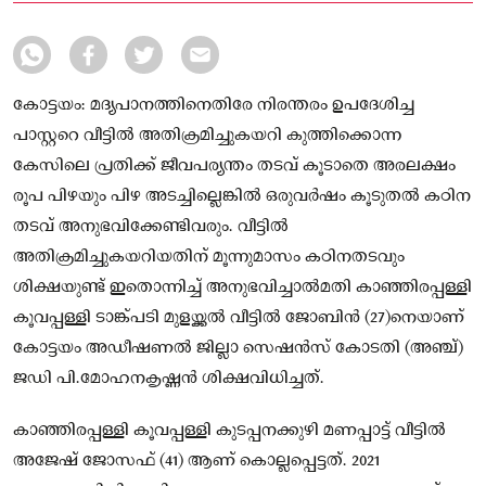
കൂവപ്പള്ളി ടാങ്ക്പടി മുളയ്ക്കൽ വീട്ടിൽ ജോബിൻ (27)നെയാണ്
കോട്ടയം: മദ്യപാനത്തിനെതിരേ നിരന്തരം ഉപദേശിച്ച
പാസ്റ്ററെ വീട്ടിൽ അതിക്രമിച്ചുകയറി കുത്തിക്കൊന്ന
കേസിലെ പ്രതിക്ക് ജീവപര്യന്തം തടവ് കൂടാതെ അരലക്ഷം
രൂപ പിഴയും പിഴ അടച്ചില്ലെങ്കിൽ ഒരുവർഷം കൂടുതൽ കഠിന
തടവ് അനുഭവിക്കേണ്ടിവരും. വീട്ടിൽ
അതിക്രമിച്ചുകയറിയതിന് മൂന്നുമാസം കഠിനതടവും
ശിക്ഷയുണ്ട് ഇതൊന്നിച്ച് അനുഭവിച്ചാൽമതി കാഞ്ഞിരപ്പള്ളി
കൂവപ്പള്ളി ടാങ്ക്പടി മുളയ്ക്കൽ വീട്ടിൽ ജോബിൻ (27)നെയാണ്
കോട്ടയം അഡീഷണൽ ജില്ലാ സെഷൻസ് കോടതി (അഞ്ച്)
ജഡി പി.മോഹനകൃഷ്ണൻ ശിക്ഷവിധിച്ചത്.
കാഞ്ഞിരപ്പള്ളി കൂവപ്പള്ളി കുടപ്പനക്കുഴി മണപ്പാട്ട് വീട്ടിൽ
അജേഷ് ജോസഫ് (41) ആണ് കൊല്ലപ്പെട്ടത്. 2021