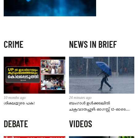
CRIME
NEWS IN BRIEF
10 months ago
24 minutes ago
ശിക്ഷയുടെ പക!
ബംഗാൾ ഉൾക്കടലിൽ
ചക്രവാതച്ചുഴി: ഓഗസ്റ്റ് 12-ഓടെ
ന്യൂനമർദ്ദമാകും; സംസ്ഥാനത്ത് 5
DEBATE
VIDEOS
ദിവസം മഴ മുന്നറിയിപ്പ്