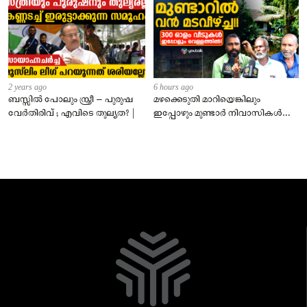
2 years ago
6 hours ago
ബസ്സിൽ പോലും സ്ത്രീ – പുരുഷ
മഴക്കെടുതി മാറിയെങ്കിലും
വേർതിരിവ് ; എവിടെ തുല്യത? |
ഇപ്പോഴും മുണ്ടാർ നിവാസികൾ
വെള്ളത്തിൽ!വിചാരിക്കുന്നതിലും
ഭീകരം!!!!