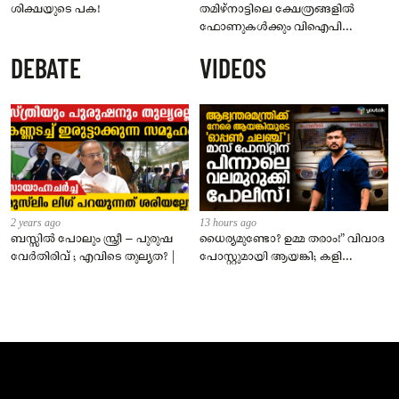
ശിക്ഷയുടെ പക!
തമിഴ്‌നാട്ടിലെ ക്ഷേത്രങ്ങളിൽ
ഫോണുകൾക്കും വിഐപി
ദർശനത്തിനും നിയന്ത്രണം;
DEBATE
VIDEOS
സെപ്റ്റംബർ 1 മുതൽ നിലവിൽ
വരും
2 years ago
13 hours ago
ബസ്സിൽ പോലും സ്ത്രീ – പുരുഷ
ധൈര്യമുണ്ടോ? ഉമ്മ തരാം!” വിവാദ
വേർതിരിവ് ; എവിടെ തുല്യത? |
പോസ്റ്റുമായി ആയങ്കി; കളി
കടുപ്പിച്ച് പോലീസ്!