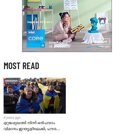
MOST READ
4 years ago
യുദ്ധമുഖത്ത് നിന്ന് ഒൻപതാം
വിമാനം ഇന്ത്യയിലേക്ക്; പൗരന്മാർ