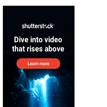
സുരക്ഷിതരാകുംവരെ വിശ്രമമില്ല
– കേന്ദ്രം