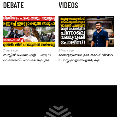
DEBATE
VIDEOS
സെപ്റ്റംബർ 1 മുതൽ നിലവിൽ
വരും
2 years ago
4 hours ago
ബസ്സിൽ പോലും സ്ത്രീ – പുരുഷ
ധൈര്യമുണ്ടോ? ഉമ്മ തരാം!” വിവാദ
വേർതിരിവ് ; എവിടെ തുല്യത? |
പോസ്റ്റുമായി ആയങ്കി; കളി
കടുപ്പിച്ച് പോലീസ്!