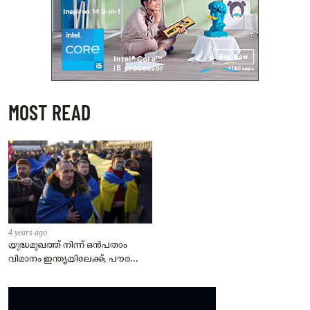
MOST READ
4 years ago
യുദ്ധമുഖത്ത് നിന്ന് ഒൻപതാം
വിമാനം ഇന്ത്യയിലേക്ക്; പൗരന്മാർ
സുരക്ഷിതരാകുംവരെ വിശ്രമമില്ല
– കേന്ദ്രം