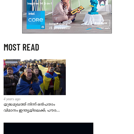
MOST READ
4 years ago
യുദ്ധമുഖത്ത് നിന്ന് ഒൻപതാം
വിമാനം ഇന്ത്യയിലേക്ക്; പൗരന്മാർ
സുരക്ഷിതരാകുംവരെ വിശ്രമമില്ല
– കേന്ദ്രം