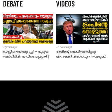
DEBATE
VIDEOS
നാട്ടുകാർക്കെതിരെ കേസ്
2 years ago
12 hours ago
ബസ്സിൽ പോലും സ്ത്രീ – പുരുഷ
ട്രംപിന്റെ ഹെലികോപ്റ്ററും
വേർതിരിവ് ; എവിടെ തുല്യത? |
പാസഞ്ചര്‍ വിമാനവും തൊട്ടടുത്ത്