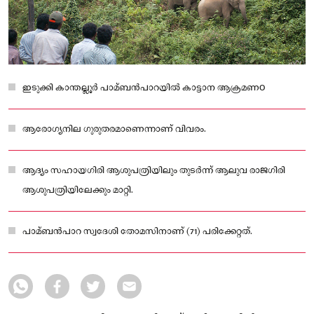
ഇടുക്കി കാന്തല്ലൂർ പാമ്ബൻപാറയില്‍ കാട്ടാന ആക്രമണo
ആരോഗ്യനില ഗുരുതരമാണെന്നാണ് വിവരം.
ആദ്യം സഹായഗിരി ആശുപത്രിയിലും തുടർന്ന് ആലുവ രാജഗിരി
ആശുപത്രിയിലേക്കും മാറ്റി.
പാമ്ബൻപാറ സ്വദേശി തോമസിനാണ് (71) പരിക്കേറ്റത്.