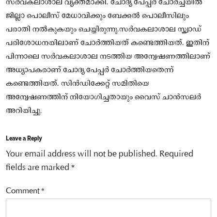
സർവകലാശാല വ്യക്തമാക്കി. ചോദ്യ പേപ്പർ ചോർച്ചയിൽ
ജില്ലാ പൊലീസ് മേധാവിക്കും ബേക്കൽ പൊലീസിലും
പരാതി നൽകുകയും ചെയ്തിരുന്നു.സർവകലാശാല സ്ക്വാഡ്
പരിശോധനയിലാണ് ചോർത്തിയത് കണ്ടെത്തിയത്. ഇതിന്
പിന്നാലെ സർവകലാശാല നടത്തിയ അന്വേഷണത്തിലാണ്
അധ്യാപകരാണ് ചോദ്യ പേപ്പർ ചോർത്തിയതെന്ന്
കണ്ടെത്തിയത്. സിൻഡിക്കേറ്റ് സമിതിയെ
അന്വേഷണത്തിന് നിയോഗിച്ചതായും വൈസ് ചാൻസലർ
അറിയിച്ചു.
Leave a Reply
Your email address will not be published.
Required
fields are marked
*
Comment
*