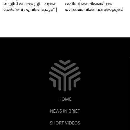
ബസ്സിൽ പോലും സ്ത്രീ – പുരുഷ
ട്രംപിന്റെ ഹെലികോപ്റ്ററും
വേർതിരിവ് ; എവിടെ തുല്യത? |
പാസഞ്ചര്‍ വിമാനവും തൊട്ടടുത്ത്
HOME
NEWS IN BRIEF
SHORT VIDEOS