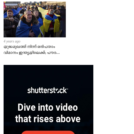
4 years ago
യുദ്ധമുഖത്ത് നിന്ന് ഒൻപതാം
വിമാനം ഇന്ത്യയിലേക്ക്; പൗരന്മാർ
സുരക്ഷിതരാകുംവരെ വിശ്രമമില്ല
– കേന്ദ്രം