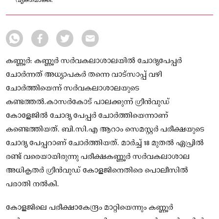
വ്യക്തമാക്കി.
കണ്ണൂർ: കണ്ണൂർ സർവകലാശാലയിൽ ചോദ്യപേപ്പർ
ചോർന്നത് അധ്യാപകർ തന്നെ വാട്സാപ്പ് വഴി
ചോർത്തിയെന്ന് സർവകലാശാലയുടെ
കണ്ടത്തൽ.കാസർകോട് പാലക്കുന്ന് ഗ്രീൻവുഡ്
കോളേജിൽ ചോദ്യ പേപ്പർ ചോർത്തിയെന്നാണ്
കണ്ടെത്തിയത്. ബി.സി.എ ആറാം സെമസ്റ്റർ പരീക്ഷയുടെ
ചോദ്യ പേപ്പറാണ് ചോർത്തിയത്. മാർച്ച് 18 മുതൽ ഏപ്രിൽ
രണ്ട് വരെയായിരുന്നു പരീക്ഷകണ്ണൂർ സർവകലാശാല
അധികൃതർ ഗ്രീൻവുഡ് കോളജിനെതിരെ പൊലീസിൽ
പരാതി നൽകി.
കോളജിലെ പരീക്ഷാകേന്ദ്രം മാറ്റിയെന്നും കണ്ണൂർ