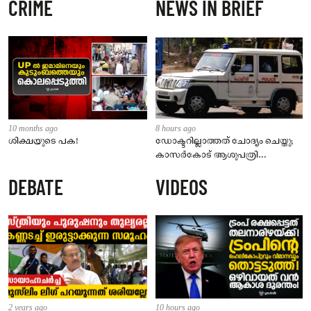
CRIME
NEWS IN BRIEF
10 months ago
8 hours ago
ശിക്ഷയുടെ പക!
ഡോക്ടറില്ലാത്തത് ചോദ്യം ചെയ്തു;
കാസർകോട് ആശുപത്രി
ജീവനക്കാരുടെ പരാതിയിൽ
DEBATE
VIDEOS
നാട്ടുകാർക്കെതിരെ കേസ്
2 years ago
10 hours ago