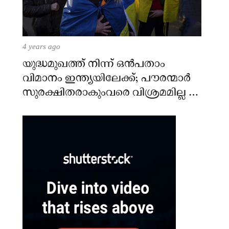
4 years ago
യുദ്ധമുഖത്ത് നിന്ന് ഒൻപതാം
വിമാനം ഇന്ത്യയിലേക്ക്; പൗരന്മാർ
സുരക്ഷിതരാകുംവരെ വിശ്രമമില്ല –
കേന്ദ്രം