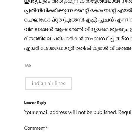
ഇന്ത്യയുടെ അത്യാധുനിക തദ്ദേശീയമായി നിർ
പ്രതിനിധീകരിക്കുന്ന ലൈറ്റ് കോംബാറ്റ് എയർ
ഹെലികോപ്റ്റർ (എല്‍സിഎച്ച്‌) പ്രചന്ദ് 
വിമാനങ്ങള്‍ ആകാശത്ത് വിസ്മയമൊരുക്കു
ദിനത്തിലെ പരിപാടികള്‍ സംബന്ധിച്ച്‌ തമ്
എയർ കോമഡോറൂർ രതീഷ് കുമാർ വിവരങ്ങള്‍ പ
TAG
indian air lines
Leave a Reply
Your email address will not be published.
Requi
Comment
*