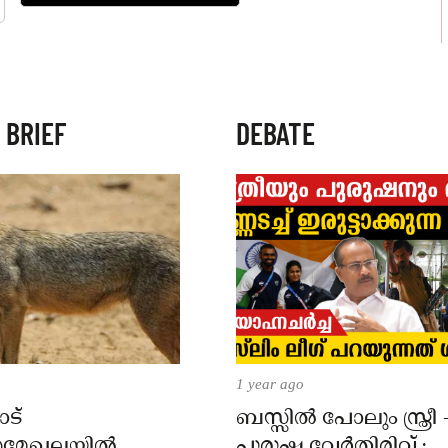
 BRIEF
DEBATE
1 year ago
ട്
ബസ്സിൽ പോലും സ്ത്രീ 
മേഖലയിൽ
പുരുഷ വേർതിരിവ് ;