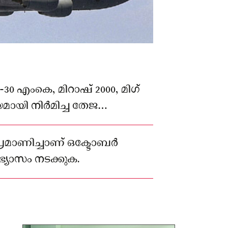
30 എംകെ, മിറാഷ് 2000, മിഗ്
ീയമായി നിർമിച്ച തേജ
 ആകാശത്ത് കരുത്ത്
്രമാണിച്ചാണ് ഒക്ടോബർ
യാസം നടക്കുക.