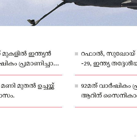
മുകളില്‍ ഇന്ത്യൻ
റഫാല്‍, സുഖോയ് -
ികം പ്രമാണിച്ചാണ്
-29, ഇന്ത്യ തദ്ദേശ
യുദ്ധവിമാനങ്ങള്‍
തെളിയിക്കും
 മുതല്‍ ഉച്ചയ്ക്ക്
92മത് വാർഷികം പ
ാസം.
ആറിന് സൈനികാഭ്