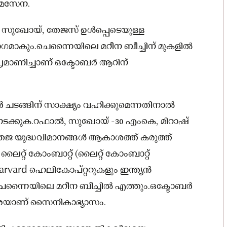
ോമസേന.
സുഖോയ്, തേജസ് ഉള്‍പ്പെടെയുള്ള
ാഗമാകും.ചെന്നൈയിലെ മറീന ബീച്ചിന് മുകളില്‍
്രമാണിച്ചാണ് ഒക്ടോബർ ആറിന്
ളവർ ചടങ്ങിന് സാക്ഷ്യം വഹിക്കുമെന്നതിനാല്‍
്കുക.റഫാല്‍, സുഖോയ് -30 എംകെ, മിറാഷ്
്ച തേജ യുദ്ധവിമാനങ്ങള്‍ ആകാശത്ത് കരുത്ത്
ൈറ്റ് കോംബാറ്റ് (ലൈറ്റ് കോംബാറ്റ്
arvard ഹെലികോപ്റ്ററുകളും ഇന്ത്യൻ
െന്നൈയിലെ മറീന ബീച്ചില്‍ എത്തും.ഒക്ടോബർ
.30വരെയാണ് സൈനികാഭ്യാസം.