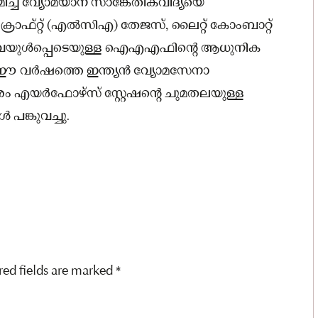
മിച്ച വ്യോമയാന സാങ്കേതികവിദ്യയെ
ക്രാഫ്റ്റ് (എല്‍സിഎ) തേജസ്, ലൈറ്റ് കോംബാറ്റ്
എന്നിവയുള്‍പ്പെടെയുള്ള ഐഎഎഫിൻ്റെ ആധുനിക
ം. ഈ വർഷത്തെ ഇന്ത്യൻ വ്യോമസേനാ
ബരം എയർഫോഴ്സ് സ്റ്റേഷന്റെ ചുമതലയുള്ള
ങ്കുവച്ചു.
red fields are marked
*