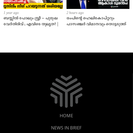
1 year ago
2 hours ago
ബസ്സിൽ പോലും സ്ത്രീ – പുരുഷ
ട്രംപിന്റെ ഹെലികോപ്റ്ററും
വേർതിരിവ് ; എവിടെ തുല്യത? |
പാസഞ്ചര്‍ വിമാനവും തൊട്ടടുത്ത്
HOME
NEWS IN BRIEF