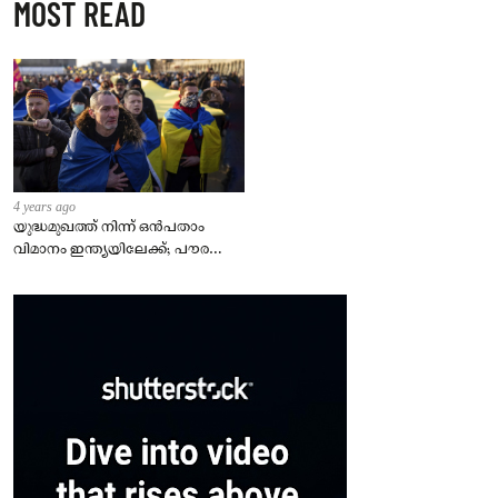
MOST READ
4 years ago
യുദ്ധമുഖത്ത് നിന്ന് ഒൻപതാം
വിമാനം ഇന്ത്യയിലേക്ക്; പൗരന്മാർ
സുരക്ഷിതരാകുംവരെ വിശ്രമമില്ല
– കേന്ദ്രം