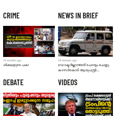
CRIME
NEWS IN BRIEF
10 months ago
54 minutes ago
ശിക്ഷയുടെ പക!
ഡോക്ടറില്ലാത്തത് ചോദ്യം ചെയ്തു;
കാസർകോട് ആശുപത്രി
ജീവനക്കാരുടെ പരാതിയിൽ
DEBATE
VIDEOS
നാട്ടുകാർക്കെതിരെ കേസ്