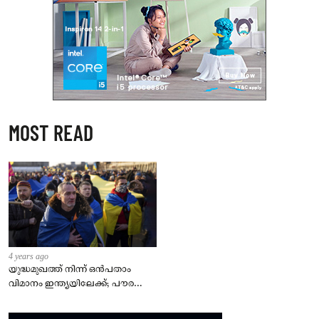
MOST READ
4 years ago
യുദ്ധമുഖത്ത് നിന്ന് ഒൻപതാം
വിമാനം ഇന്ത്യയിലേക്ക്; പൗരന്മാർ
സുരക്ഷിതരാകുംവരെ വിശ്രമമില്ല
– കേന്ദ്രം