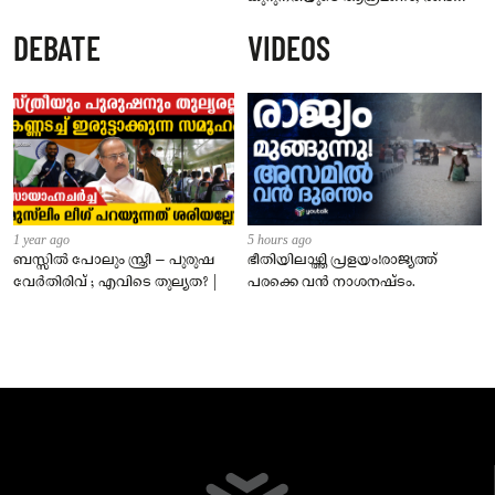
പേർക്ക് കടിയേറ്റു, ജാഗ്രതാ
DEBATE
VIDEOS
നിർദേശം നൽകി പഞ്ചായത്ത്
1 year ago
5 hours ago
ബസ്സിൽ പോലും സ്ത്രീ – പുരുഷ
ഭീതിയിലാഴ്ത്തി പ്രളയം!രാജ്യത്ത്
വേർതിരിവ് ; എവിടെ തുല്യത? |
പരക്കെ വൻ നാശനഷ്ടം.