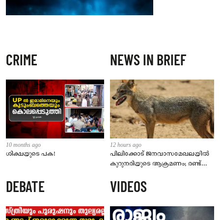
CRIME
NEWS IN BRIEF
10 months ago
12 hours ago
ശിക്ഷയുടെ പക!
പിലിക്കോട് ജനവാസമേഖലയിൽ
കുറുനരിയുടെ ആക്രമണം; രണ്ട്
പേർക്ക് കടിയേറ്റു, ജാഗ്രതാ
DEBATE
VIDEOS
നിർദേശം നൽകി പഞ്ചായത്ത്