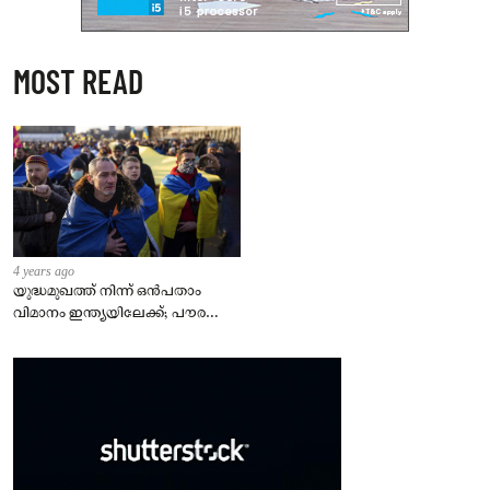
MOST READ
4 years ago
യുദ്ധമുഖത്ത് നിന്ന് ഒൻപതാം
വിമാനം ഇന്ത്യയിലേക്ക്; പൗരന്മാർ
സുരക്ഷിതരാകുംവരെ വിശ്രമമില്ല
– കേന്ദ്രം