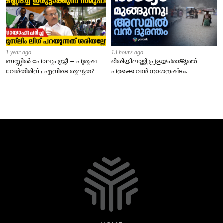
1 year ago
13 hours ago
ബസ്സിൽ പോലും സ്ത്രീ – പുരുഷ
ഭീതിയിലാഴ്ത്തി പ്രളയം!രാജ്യത്ത്
വേർതിരിവ് ; എവിടെ തുല്യത? |
പരക്കെ വൻ നാശനഷ്ടം.