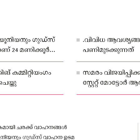
 യൂനിയനും ഗുഡ്സ്
.വിവിധ ആവശ്യങ്ങള
 24 മണിക്കൂർ
പണിമുടക്കുന്നത്
ങ് കമ്മിറ്റിയംഗം
സമരം വിജയിപ്പിക
െയ്തു
സ്റ്റേറ്റ് മോട്ട
സെന്റർ (എച്ച്‌.എം
നേതൃയോഗം തീരുമാന
മായി ചരക്ക് വാഹനങ്ങള്‍
യൂനിയനും ഗുഡ്സ് വാഹന ഉടമ