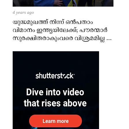
4 years ago
യുദ്ധമുഖത്ത് നിന്ന് ഒൻപതാം
വിമാനം ഇന്ത്യയിലേക്ക്; പൗരന്മാർ
സുരക്ഷിതരാകുംവരെ വിശ്രമമില്ല –
കേന്ദ്രം