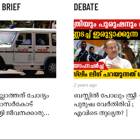
 BRIEF
DEBATE
2 years ago
്ലാത്തത് ചോദ്യം
ബസ്സിൽ പോലും സ്ത്രീ 
 കാസർകോട്
പുരുഷ വേർതിരിവ് ;
ി ജീവനക്കാരുടെ
എവിടെ തുല്യത? |
ിൽ
ാർക്കെതിരെ കേസ്