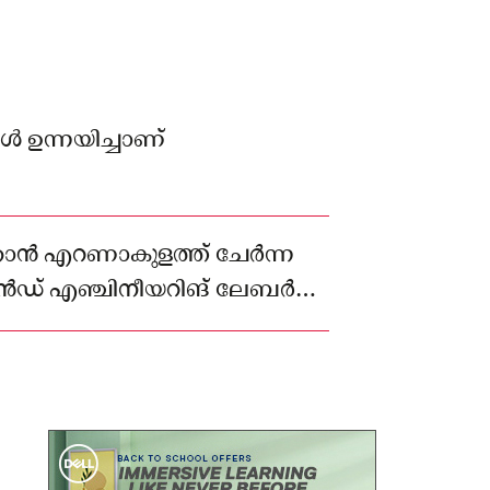
്‍ ഉന്നയിച്ചാണ്
്കാൻ എറണാകുളത്ത് ചേർന്ന
ോർ ആൻഡ് എഞ്ചിനീയറിങ് ലേബർ
.എസ്.) സംസ്ഥാന കമ്മിറ്റി
ിച്ചു.