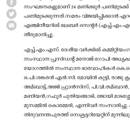
സംഘടനകളുമാണ് 24 മണിക്കൂർ പണിമുടക്ക് നട
പണിമുടക്കുന്നത്.സമരം വിജയിപ്പിക്കാൻ എറണ
എഞ്ചിനീയറിങ് ലേബർ സെന്റർ (എച്ച്‌.എം.എസ
തീരുമാനിച്ചു.
എച്ച്‌.എം.എസ്. ദേശീയ വർക്കിങ് കമ്മിറ്റിയ
സംസ്ഥാന പ്രസിഡന്റ് മനോജ് ഗോപി അധ്യക്
യോഗത്തില്‍ സംസ്ഥാന ഭാരവാഹികൾ കെ.കെ. 
ഒ.പി.ശങ്കരൻ എൻ.സി. മോയിൻ കുട്ടി, രാജു കൃ
അമ്ബാട്ട്,അജി ഫ്രാൻസിസ്, പി.വി.തമ്ബാൻ
മണിയൻ,ഗഫൂർ പുതിയങ്ങാടി, ജോയി മാടശ്ശേരി
മുസമ്മില്‍ കൊമ്മേരി, എന്നിവർ സംസാരിച്ചു. എ
തിരുവനന്തപുരത്ത് സെക്രട്ടറിയേറ്റിന് മുന്നി