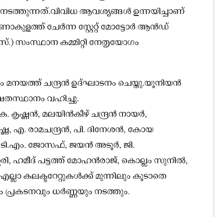
ത്തുന്നത്.വിവിധ ആവശ്യങ്ങള്‍ ഉന്നയിച്ചാണ്
ാകുളത്ത് ചേർന്ന സ്റ്റേറ്റ് മോട്ടോർ ആൻഡ്
്.) സംസ്ഥാന കമ്മിറ്റി നേതൃയോഗം
ംഗം മനയത്ത് ചന്ദ്രൻ ഉദ്ഘാടനം ചെയ്തു.യൂനിയൻ
ഷതസ്ഥാനം വഹിച്ചു.
കൃഷ്ണൻ, മലയിൻകീഴ് ചന്ദ്രൻ നായർ,
ഷ്ണ, എ. രാമചന്ദ്രൻ, പി. ദിനേശൻ, കോയ
, ടി.എം. ജോസഫ്, ജയൻ അടൂർ, ജി.
, ഹമീദ് പട്ടത്ത് മോഹൻരാജ്, കൊല്ലം സുനില്‍,
ല്ലാ കലക്ടറേറ്റുകള്‍ക്ക് മുന്നിലും കൂടാതെ
ലും പ്രകടനവും ധർണ്ണയും നടത്തും.