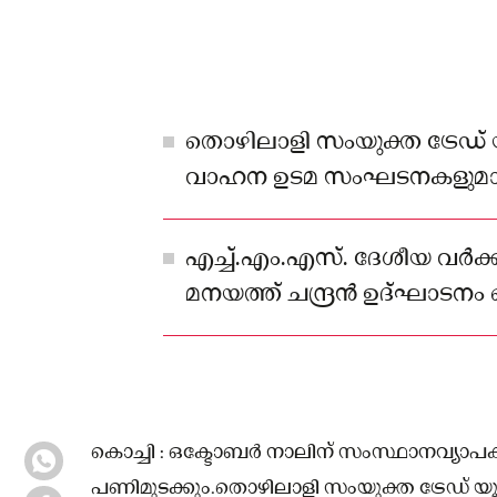
തൊഴിലാളി സംയുക്ത ട്രേഡ്
വാഹന ഉടമ സംഘടനകളുമാണ്
പണിമുടക്ക്
എച്ച്‌.എം.എസ്. ദേശീയ വർക്കി
മനയത്ത് ചന്ദ്രൻ ഉദ്ഘാടനം ച
കൊച്ചി : ഒക്ടോബർ നാലിന് സംസ്ഥാനവ്യാപക
പണിമുടക്കും.തൊഴിലാളി സംയുക്ത ട്രേഡ് 