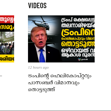
VIDEOS
12 hours ago
–
ട്രംപിന്റെ ഹെലികോപ്റ്ററും
പാസഞ്ചര്‍ വിമാനവും
തൊട്ടടുത്ത്