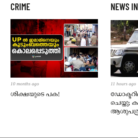
CRIME
NEWS IN
10 months ago
11 hours ago
ശിക്ഷയുടെ പക!
ഡോക്ടറില
ചെയ്തു;
ആശുപത്ര
പരാതിയ
നാട്ടുക