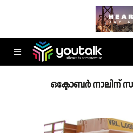
ഒക്ടോബർ നാലിന് സം