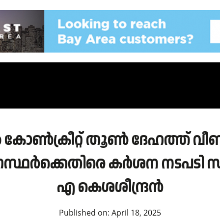
ൽ കോൺക്രീറ്റ് തൂൺ ദേഹത്ത് വീ
ോഗസ്ഥർക്കെതിരെ കർശന നടപടി സ്വീ
എ കെശശീന്ദ്രൻ
Published on:
April 18, 2025