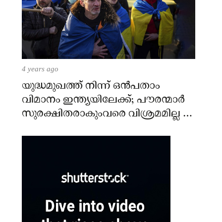
4 years ago
യുദ്ധമുഖത്ത് നിന്ന് ഒൻപതാം
വിമാനം ഇന്ത്യയിലേക്ക്; പൗരന്മാർ
സുരക്ഷിതരാകുംവരെ വിശ്രമമില്ല –
കേന്ദ്രം