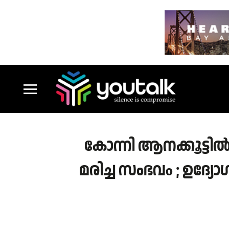
കോന്നി ആനക്കൂട്ടി
മരിച്ച സംഭവo ; ഉദ്യ