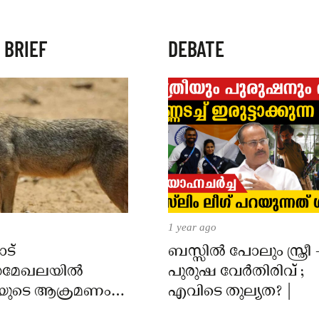
 BRIEF
DEBATE
1 year ago
ട്
ബസ്സിൽ പോലും സ്ത്രീ 
മേഖലയിൽ
പുരുഷ വേർതിരിവ് ;
യുടെ ആക്രമണം;
എവിടെ തുല്യത? |
ക്ക് കടിയേറ്റു,