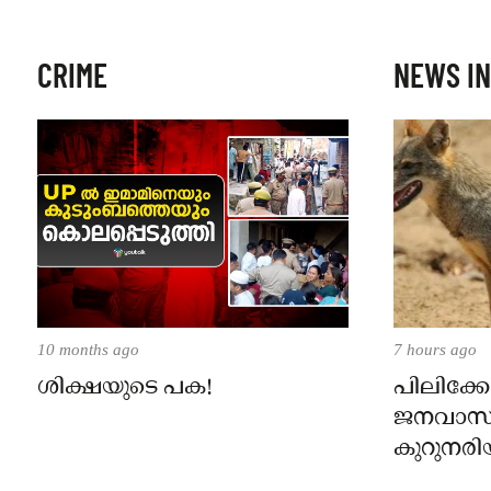
CRIME
NEWS IN
10 months ago
7 hours ago
ശിക്ഷയുടെ പക!
പിലിക്കോ
ജനവാസ
കുറുനരി
രണ്ട് പേർ