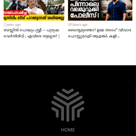
2 years ago
10 hours ago
ബസ്സിൽ പോലും സ്ത്രീ – പുരുഷ
ധൈര്യമുണ്ടോ? ഉമ്മ തരാം!” വിവാദ
വേർതിരിവ് ; എവിടെ തുല്യത? |
പോസ്റ്റുമായി ആയങ്കി; കളി
കടുപ്പിച്ച് പോലീസ്!
HOME