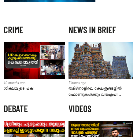
CRIME
NEWS IN BRIEF
10 months ago
7 hours ago
ശിക്ഷയുടെ പക!
തമിഴ്‌നാട്ടിലെ ക്ഷേത്രങ്ങളിൽ
ഫോണുകൾക്കും വിഐപി
ദർശനത്തിനും നിയന്ത്രണം;
DEBATE
VIDEOS
സെപ്റ്റംബർ 1 മുതൽ നിലവിൽ
വരും