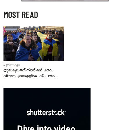
MOST READ
4 years ago
യുദ്ധമുഖത്ത് നിന്ന് ഒൻപതാം
വിമാനം ഇന്ത്യയിലേക്ക്; പൗരന്മാർ
സുരക്ഷിതരാകുംവരെ വിശ്രമമില്ല
– കേന്ദ്രം