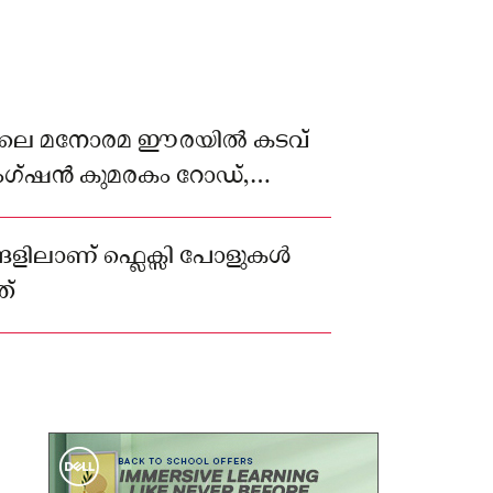
തിലെ മനോരമ ഈരയിൽ കടവ്
ംഗ്ഷൻ കുമരകം റോഡ്,
ാഗമ്പടം റോഡ്, ചുങ്കം
 തുടങ്ങിയ
്ങളിലാണ് ഫ്ലെക്സി പോളുകൾ
ത്