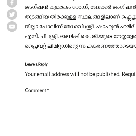
ജംഗ്ഷൻ കുമരകം റോഡ്, ബേക്കർ ജംഗ്ഷൻ നാ
തുടങ്ങിയ തിരക്കുള്ള സ്ഥലങ്ങളിലാണ് ഫ്ലെക്
ജില്ലാ പോലീസ് മേധാവി ശ്രീ. ഷാഹുൽ ഹമീദ്
എസ്. പി. ശ്രീ. അനീഷ് കെ. ജി.യുടെ നേതൃത്വ
പ്രൈവറ്റ് ലിമിറ്റഡിന്റെ സഹകരണത്തോടെയാണ് 
Leave a Reply
Your email address will not be published.
Requi
Comment
*