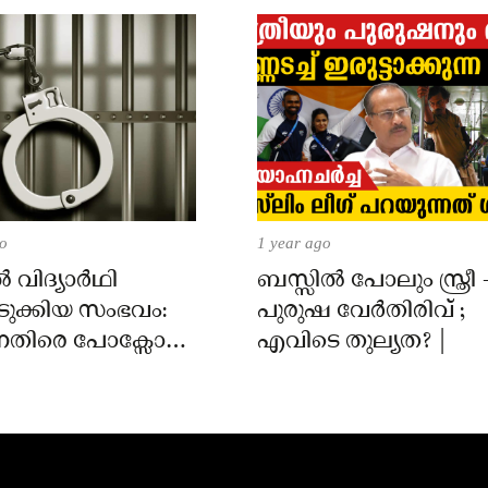
go
1 year ago
 വിദ്യാർഥി
ബസ്സിൽ പോലും സ്ത്രീ 
ുക്കിയ സംഭവം:
പുരുഷ വേർതിരിവ് ;
െതിരെ പോക്സോ
എവിടെ തുല്യത? |
്രതി റിമാൻഡിൽ