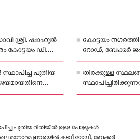
ധാവി ശ്രീ. ഷാഹുൽ
കോട്ടയം നഗരത്
ാരം കോട്ടയം ഡി.
റോഡ്, ബേക്കർ ജ
കെ. ജി.യുടെ
ബേക്കർ ജംഗ്ഷൻ ന
റബ്ബർ ടെക്‌നോളജീസ്
-വാരിശ്ശേരി റോഡ്
 സ്ഥാപിച്ച പുതിയ
തിരക്കുള്ള സ്ഥലങ
 സഹകരണത്തോടെയാണ്
വിജയമായതിനെ
സ്ഥാപിച്ചിരിക്കുന്ന
ക്കുന്നത് .
ഥാപിച്ച പുതിയ രീതിയിൽ ഉള്ള പോളുകൾ
്തിലെ മനോരമ ഈരയിൽ കടവ് റോഡ്, ബേക്കർ