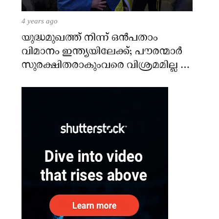
4 years ago
യുദ്ധമുഖത്ത് നിന്ന് ഒൻപതാം
വിമാനം ഇന്ത്യയിലേക്ക്; പൗരന്മാർ
സുരക്ഷിതരാകുംവരെ വിശ്രമമില്ല –
കേന്ദ്രം