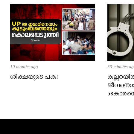
10 months ago
33 minutes a
ശിക്ഷയുടെ പക!
കല്ലറയിൽ
ജീവനൊട
58കാരന
കേസ്; പ