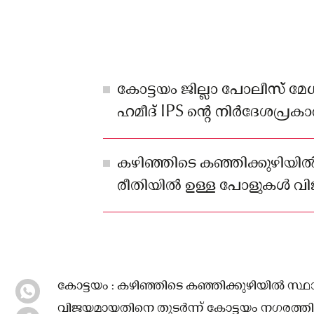
കോട്ടയം ജില്ലാ പോലീസ് മേ
ഹമീദ് IPS ന്റെ നിർദേശപ്രക
വൈ. എസ്. പി. ശ്രീ. അനീഷ് 
നേതൃത്വത്തിൽ മില്ലെനിയും 
കഴിഞ്ഞിടെ കഞ്ഞിക്കുഴിയിൽ
പ്രൈവറ്റ് ലിമിറ്റഡിന്റെ
രീതിയിൽ ഉള്ള പോളുകൾ 
ഫ്ലെക്സി പോളുകൾ സ്ഥാപിച്ചിരി
തുടർന്ന്
കോട്ടയം : കഴിഞ്ഞിടെ കഞ്ഞിക്കുഴിയിൽ സ്
വിജയമായതിനെ തുടർന്ന് കോട്ടയം നഗരത