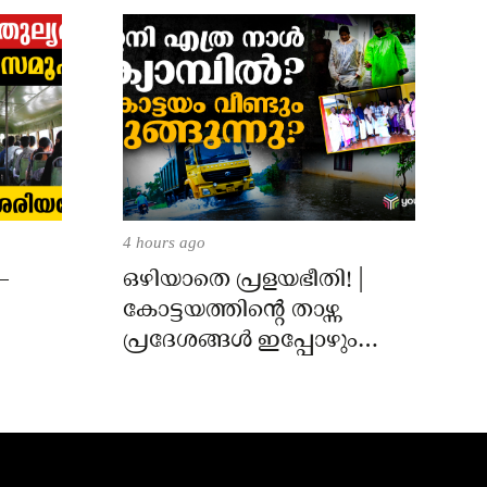
4 hours ago
–
ഒഴിയാതെ പ്രളയഭീതി! |
കോട്ടയത്തിന്റെ താഴ്ന്ന
പ്രദേശങ്ങൾ ഇപ്പോഴും
വെള്ളത്തിനടിയിൽ!