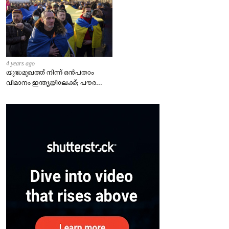
4 years ago
യുദ്ധമുഖത്ത് നിന്ന് ഒൻപതാം
വിമാനം ഇന്ത്യയിലേക്ക്; പൗരന്മാർ
സുരക്ഷിതരാകുംവരെ വിശ്രമമില്ല
– കേന്ദ്രം