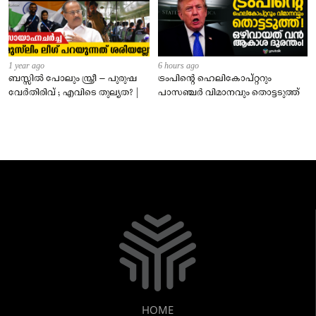
1 year ago
6 hours ago
ബസ്സിൽ പോലും സ്ത്രീ – പുരുഷ
ട്രംപിന്റെ ഹെലികോപ്റ്ററും
വേർതിരിവ് ; എവിടെ തുല്യത? |
പാസഞ്ചര്‍ വിമാനവും തൊട്ടടുത്ത്
HOME