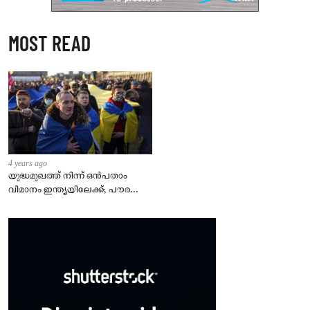
MOST READ
4 years ago
യുദ്ധമുഖത്ത് നിന്ന് ഒൻപതാം
വിമാനം ഇന്ത്യയിലേക്ക്; പൗരന്മാർ
സുരക്ഷിതരാകുംവരെ വിശ്രമമില്ല
– കേന്ദ്രം