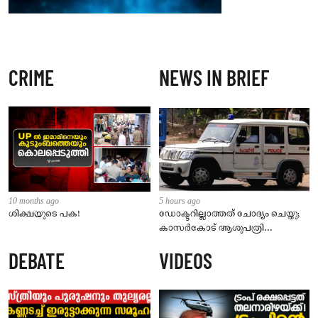
CRIME
NEWS IN BRIEF
10 months ago
5 hours ago
ശിക്ഷയുടെ പക!
ഡോക്ടറില്ലാത്തത് ചോദ്യം ചെയ്തു;
കാസർകോട് ആശുപത്രി
ജീവനക്കാരുടെ പരാതിയിൽ
DEBATE
VIDEOS
നാട്ടുകാർക്കെതിരെ കേസ്