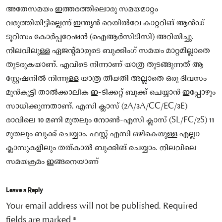
അതേസമയം ഇത്തരത്തിലൊരു സമയമാറ്റം
വരുത്തിയിട്ടില്ലെന്ന് ഇന്ത്യൻ റെയിൽവേ കാറ്ററിങ്‌ ആൻഡ്‌
ടൂറിസം കോർപ്പറേഷൻ (ഐആർസിടിസി) അറിയിച്ചു.
നിലവിലുള്ള ഏജന്റ്മാരുടെ ബുക്കിംഗ് സമയം മാറ്റമില്ലാതെ
തുടരുകയാണ്. എവിടെ നിന്നാണ് യാത്ര തുടങ്ങുന്നത് ആ
സ്റ്റേഷനിൽ നിന്നുള്ള യാത്ര തീയതി അല്ലാതെ ഒരു ദിവസം
മുൻകൂട്ടി താൽക്കാലിക ഇ-ടിക്കറ്റ് ബുക്ക് ചെയ്യാൻ ഇപ്പോഴും
സാധിക്കുന്നതാണ്. എസി ക്ലാസ് (2A/3A/CC/EC/3E)
രാവിലെ 10 മണി മുതലും നോൺ-എസി ക്ലാസ് (SL/FC/2S) 11
മുതലും ബുക്ക് ചെയ്യാം. ഫസ്റ്റ് എസി ഒഴികെയുള്ള എല്ലാ
ക്ലാസുകളിലും തത്കാൽ ബുക്കിങ്‌ ചെയ്യാം. നിലവിലെ
സമയക്രമം ഇങ്ങനെയാണ്
Leave a Reply
Your email address will not be published.
Required
fields are marked
*