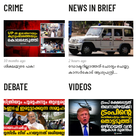
CRIME
NEWS IN BRIEF
10 months ago
2 hours ago
ശിക്ഷയുടെ പക!
ഡോക്ടറില്ലാത്തത് ചോദ്യം ചെയ്തു;
കാസർകോട് ആശുപത്രി
ജീവനക്കാരുടെ പരാതിയിൽ
DEBATE
VIDEOS
നാട്ടുകാർക്കെതിരെ കേസ്