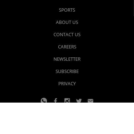
SPORTS
ABOUT US
CONTACT US
CAREERS
NEWSLETTER
SUBSCRIBE
PRIVACY
© 2024 youtalk
Design and developed by
Dzain