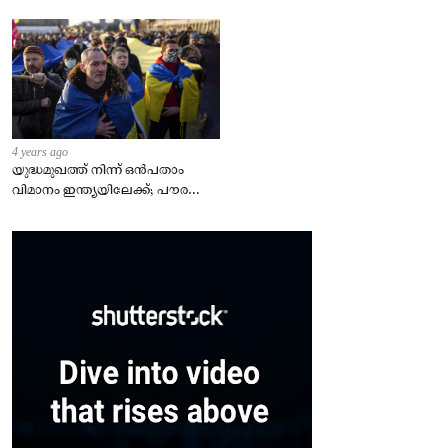
4 years ago
യുദ്ധമുഖത്ത് നിന്ന് ഒൻപതാം
വിമാനം ഇന്ത്യയിലേക്ക്; പൗരന്മാർ
സുരക്ഷിതരാകുംവരെ വിശ്രമമില്ല
– കേന്ദ്രം