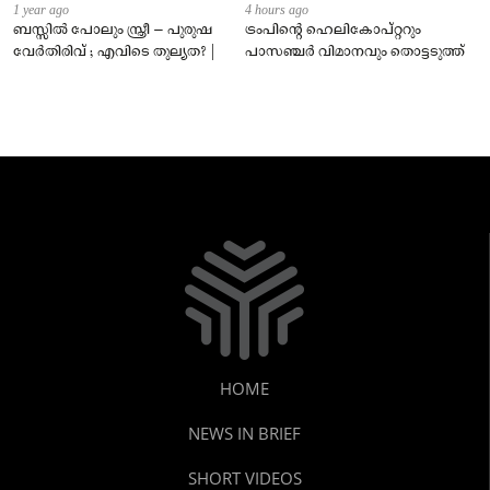
1 year ago
4 hours ago
ബസ്സിൽ പോലും സ്ത്രീ – പുരുഷ
ട്രംപിന്റെ ഹെലികോപ്റ്ററും
വേർതിരിവ് ; എവിടെ തുല്യത? |
പാസഞ്ചര്‍ വിമാനവും തൊട്ടടുത്ത്
HOME
NEWS IN BRIEF
SHORT VIDEOS