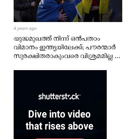
4 years ago
യുദ്ധമുഖത്ത് നിന്ന് ഒൻപതാം
വിമാനം ഇന്ത്യയിലേക്ക്; പൗരന്മാർ
സുരക്ഷിതരാകുംവരെ വിശ്രമമില്ല –
കേന്ദ്രം