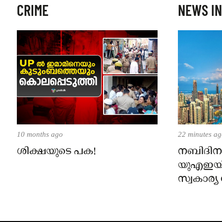
CRIME
NEWS IN
10 months ago
22 minutes a
ശിക്ഷയുടെ പക!
നബിദിനം 
യുഎഇയ
സ്വകാര്
ശമ്പളത്
അവധി പ്ര