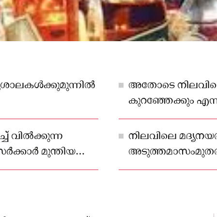
യശാലകൾക്കുമുന്നിൽ
അതോടെ നിലവിലെ
കുറഞ്ഞേക്കും എന്
വൈൻ എന്നിവമാത്രം
പരസ്പരം ലഭിക്കുന
ച് വിൽക്കുന്ന
നിലവിലെ മദ്യനയ
ർക്കാർ മുന്തിയ
അടുത്തമാസംമുതൽ 