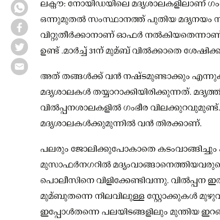
ലക്നൗ: നോയിഡയിലെ മദ്യശാലകളിലാണ് ഗ
ഒന്നുമുതൽ സംസ്ഥാനത്ത് പുതിയ മദ്യനയം ന
വിറ്റുതീർക്കാനാണ് ഓഫർ നൽകിയതെന്നാണ് റ
ഉണ്ട് .മാർച്ച് 31ന് മുമ്ബ് വിൽക്കാതെ ശേഷിക്
അത് തങ്ങൾക്ക് വൻ നഷ്ടമുണ്ടാക്കും എ
മദ്യശാലകൾ തയ്യാറാക്കിയിരിക്കുന്നത്. മദ്
വിൽപ്പനശാലകളിൽ ഗംഭീര വിലക്കുറവുമുണ്ട്
മദ്യശാലകൾക്കുമുന്നിൽ വൻ തിരക്കാണ്.
പലരും ജോലിക്കുപോകാതെ കടംവാങ്ങിച്ചും കുപ
മുസാഫർനഗറിൽ മദ്യംവാങ്ങാനെത്തിയവരുടെ
പൊലീസിനെ വിളിക്കേണ്ടിവന്നു. വിൽപ്പന ഇത
മുമ്ബുതന്നെ നിലവിലുള്ള സ്റ്റോക്കുകൾ മുഴു
ഇപ്പോൾതന്നെ പലയിടങ്ങളിലും മുന്തിയ ഇറങ്ങൾ