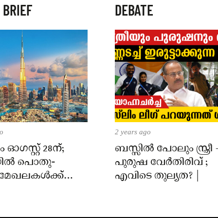
 BRIEF
DEBATE
go
2 years ago
ഓഗസ്റ്റ് 28ന്;
ബസ്സിൽ പോലും സ്ത്രീ 
ിൽ പൊതു-
പുരുഷ വേർതിരിവ് ;
യ മേഖലകൾക്ക്
എവിടെ തുല്യത? |
തോടുകൂടിയ
ഖ്യാപിച്ചു