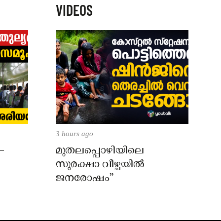
VIDEOS
3 hours ago
–
മുതലപ്പൊഴിയിലെ
സുരക്ഷാ വീഴ്ചയിൽ
ജനരോഷം”