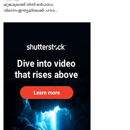
യുദ്ധമുഖത്ത് നിന്ന് ഒൻപതാം
വിമാനം ഇന്ത്യയിലേക്ക്; പൗരന്മാർ
സുരക്ഷിതരാകുംവരെ വിശ്രമമില്ല
– കേന്ദ്രം