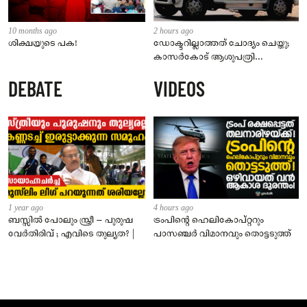
10 months ago
2 hours ago
ശിക്ഷയുടെ പക!
ഡോക്ടറില്ലാത്തത് ചോദ്യം ചെയ്തു;
കാസർകോട് ആശുപത്രി
ജീവനക്കാരുടെ പരാതിയിൽ
DEBATE
VIDEOS
നാട്ടുകാർക്കെതിരെ കേസ്
1 year ago
4 hours ago
ബസ്സിൽ പോലും സ്ത്രീ – പുരുഷ
ട്രംപിന്റെ ഹെലികോപ്റ്ററും
വേർതിരിവ് ; എവിടെ തുല്യത? |
പാസഞ്ചര്‍ വിമാനവും തൊട്ടടുത്ത്