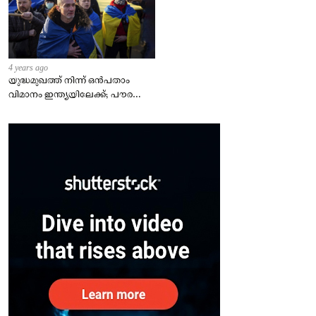
4 years ago
യുദ്ധമുഖത്ത് നിന്ന് ഒൻപതാം
വിമാനം ഇന്ത്യയിലേക്ക്; പൗരന്മാർ
സുരക്ഷിതരാകുംവരെ വിശ്രമമില്ല
– കേന്ദ്രം