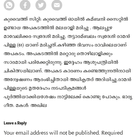
കുവൈത്ത് സിറ്റി: കുവൈത്ത് ഓയിൽ കമ്ബനി സൈറ്റിൽ
ഉണ്ടായ അപകടത്തിൽ മലയാളി മരിച്ചു . ആലപ്പുഴ
മാവേലിക്കര സ്വദേശി മരിച്ചു. തട്ടാരമ്ബലം സ്വദേശി രാമൻ
പിള്ള (61) യാണ് മരിച്ചത്.കഴിഞ്ഞ ദിവസം രാവിലെയാണ്
അപകടം. അപകടത്തിൽ മറ്റൊരു തൊഴിലാളിക്കും
സാരമായി പരിക്കേറ്റിരുന്നു. ഇദ്ദേഹം ആശുപത്രിയിൽ
ചികിത്സയിലാണ്. അപകട കാരണം കണ്ടെത്തുന്നതിനായി
അന്വേഷണം ആരംഭിച്ചിതായി അധികൃതർ അറിയിച്ചു.രാമൻ
പിള്ളയുടെ മൃതദേഹം നടപടിക്രമങ്ങൾ
പൂർത്തിയാക്കിയശേഷം നാട്ടിലേക്ക് കൊണ്ടു പോകും. ഭാര്യ
ഗീത. മകൾ: അഖില
Leave a Reply
Your email address will not be published.
Required