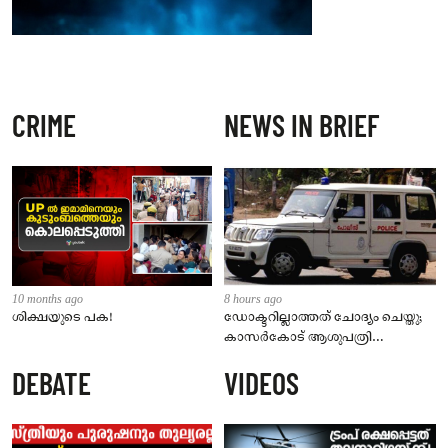
CRIME
NEWS IN BRIEF
10 months ago
8 hours ago
ശിക്ഷയുടെ പക!
ഡോക്ടറില്ലാത്തത് ചോദ്യം ചെയ്തു;
കാസർകോട് ആശുപത്രി
ജീവനക്കാരുടെ പരാതിയിൽ
DEBATE
VIDEOS
നാട്ടുകാർക്കെതിരെ കേസ്