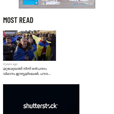
MOST READ
4 years ago
യുദ്ധമുഖത്ത് നിന്ന് ഒൻപതാം
വിമാനം ഇന്ത്യയിലേക്ക്; പൗരന്മാർ
സുരക്ഷിതരാകുംവരെ വിശ്രമമില്ല
– കേന്ദ്രം