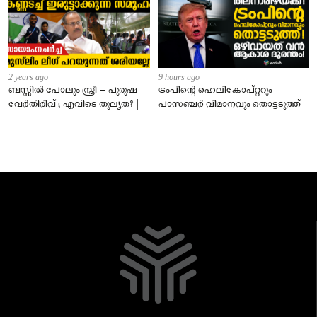
2 years ago
9 hours ago
ബസ്സിൽ പോലും സ്ത്രീ – പുരുഷ
ട്രംപിന്റെ ഹെലികോപ്റ്ററും
വേർതിരിവ് ; എവിടെ തുല്യത? |
പാസഞ്ചര്‍ വിമാനവും തൊട്ടടുത്ത്