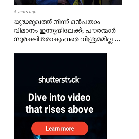
4 years ago
യുദ്ധമുഖത്ത് നിന്ന് ഒൻപതാം
വിമാനം ഇന്ത്യയിലേക്ക്; പൗരന്മാർ
സുരക്ഷിതരാകുംവരെ വിശ്രമമില്ല –
കേന്ദ്രം