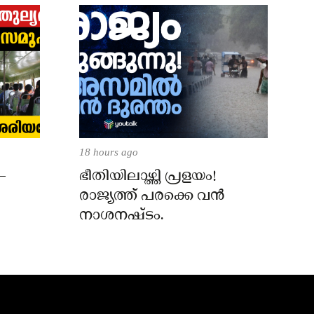
18 hours ago
–
ഭീതിയിലാഴ്ത്തി പ്രളയം!
രാജ്യത്ത് പരക്കെ വൻ
നാശനഷ്ടം.