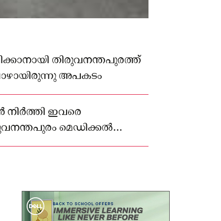
ാനായി തിരുവനന്തപുരത്ത്
ബോഴായിരുന്നു അപകടം
ിൻ നിർത്തി ഇവരെ
ിരുവനന്തപുരം മെഡിക്കൽ
യിൽ എത്തിച്ചെങ്കിലും ജീവൻ