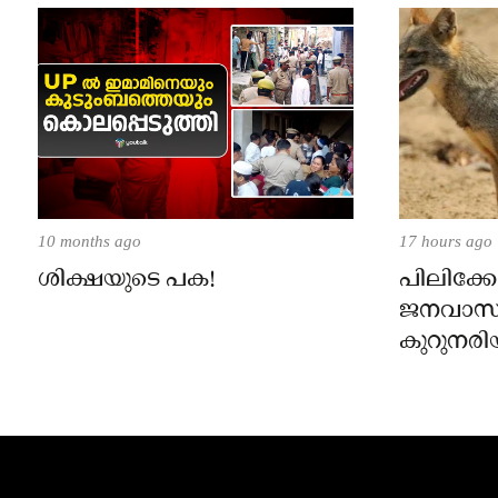
10 months ago
17 hours ago
ശിക്ഷയുടെ പക!
പിലിക്കോ
ജനവാസ
കുറുനരി
രണ്ട് പേർ
ജാഗ്രതാ
പഞ്ചായത