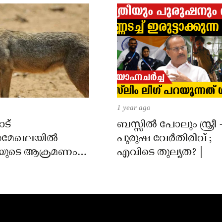
1 year ago
ട്
ബസ്സിൽ പോലും സ്ത്രീ 
മേഖലയിൽ
പുരുഷ വേർതിരിവ് ;
യുടെ ആക്രമണം;
എവിടെ തുല്യത? |
ക്ക് കടിയേറ്റു,
 നിർദേശം നൽകി
്ത്