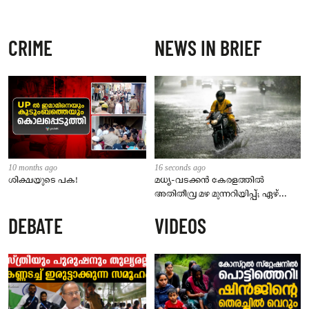
CRIME
NEWS IN BRIEF
10 months ago
16 seconds ago
ശിക്ഷയുടെ പക!
മധ്യ-വടക്കൻ കേരളത്തിൽ
അതിതീവ്ര മഴ മുന്നറിയിപ്പ്; ഏഴ്
ജില്ലകളിൽ ഓറഞ്ച് അലർട്ട്; എട്ട്
DEBATE
VIDEOS
ജില്ലകളിലെ വിദ്യാഭ്യാസ
സ്ഥാപനങ്ങൾക്ക് ഇന്ന് അവധി