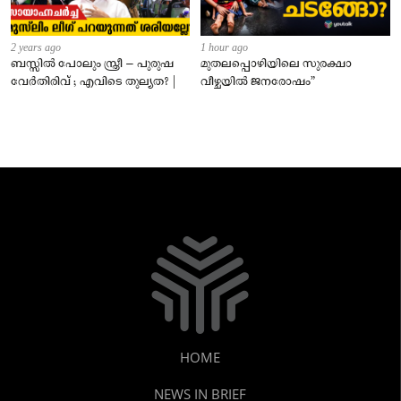
2 years ago
1 hour ago
ബസ്സിൽ പോലും സ്ത്രീ – പുരുഷ
മുതലപ്പൊഴിയിലെ സുരക്ഷാ
വേർതിരിവ് ; എവിടെ തുല്യത? |
വീഴ്ചയിൽ ജനരോഷം”
HOME
NEWS IN BRIEF