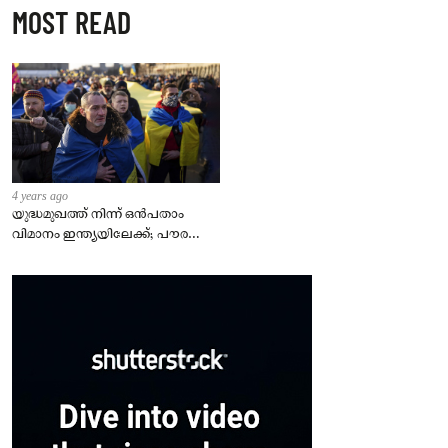
MOST READ
4 years ago
യുദ്ധമുഖത്ത് നിന്ന് ഒൻപതാം
വിമാനം ഇന്ത്യയിലേക്ക്; പൗരന്മാർ
സുരക്ഷിതരാകുംവരെ വിശ്രമമില്ല
– കേന്ദ്രം