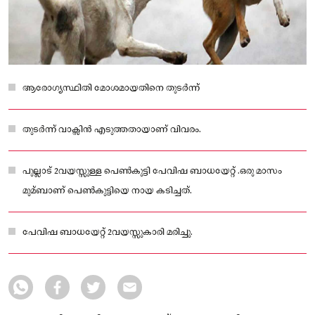
ആരോഗ്യസ്ഥിതി മോശമായതിനെ തുടർന്ന്
തുടർന്ന് വാക്സിൻ എടുത്തതായാണ് വിവരം.
പുല്ലാട് 2വയസ്സുള്ള പെൺകുട്ടി പേവിഷ ബാധയേറ്റ് .ഒരു മാസം
മുമ്ബാണ് പെൺകുട്ടിയെ നായ കടിച്ചത്.
പേവിഷ ബാധയേറ്റ് 2വയസ്സുകാരി മരിച്ചു.