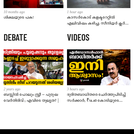
10 months ago
1 hour ago
ശിക്ഷയുടെ പക!
കാസർകോട് കളക്ടറേറ്റിൽ
എലിവിഷം കഴിച്ച; സീനിയർ ക്ലർക്ക്
മരിച്ചു
DEBATE
VIDEOS
2 years ago
3 hours ago
ബസ്സിൽ പോലും സ്ത്രീ – പുരുഷ
ദുരിതബാധിതരെ ചേർത്തുപിടിച്ച്
വേർതിരിവ് ; എവിടെ തുല്യത? |
സർക്കാർ; ₹14.40 കോടിയുടെ
‘സ്നേഹസാന്ത്വനം’