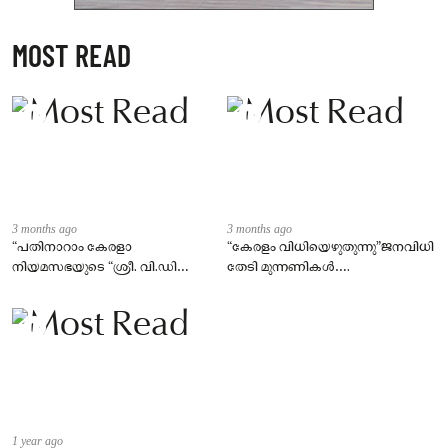
MOST READ
3 months ago
3 months ago
“പതിനാറാം കേരളാ
“കേരളം വിധിയെഴുതുന്നു”ജനവിധി
നിയമസഭയുടെ “ശ്രീ. വി.ഡി
തേടി മുന്നണികൾ….
സതീശൻ നയിക്കുന്ന
മന്ത്രിസഭയുടെ സത്യപ്രതിജ്ഞാ
ചടങ്ങ്
1 year ago