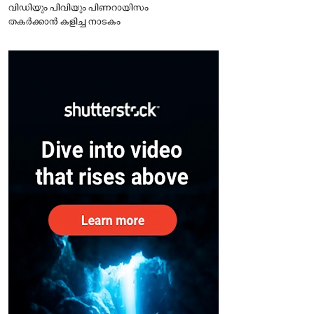
വിഡിയും പിവിയും പിണറായിസം
തകർക്കാൻ കളിച്ച നാടകം