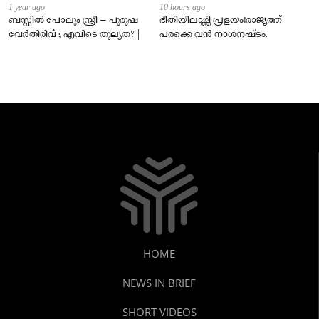
1 year ago
10 hours ago
ബസ്സിൽ പോലും സ്ത്രീ – പുരുഷ
ഭീതിയിലാഴ്ത്തി പ്രളയം!രാജ്യത്ത്
വേർതിരിവ് ; എവിടെ തുല്യത? |
പരക്കെ വൻ നാശനഷ്ടം.
HOME
NEWS IN BRIEF
SHORT VIDEOS