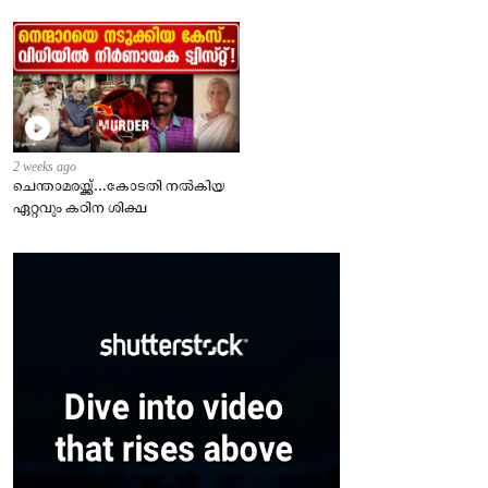
2 weeks ago
ചെന്താമരയ്ക്ക്…കോടതി നൽകിയ
ഏറ്റവും കഠിന ശിക്ഷ