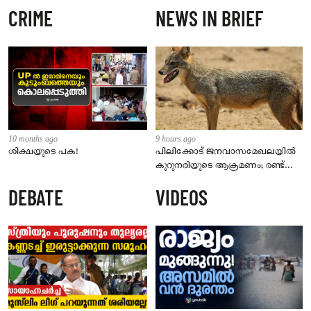
CRIME
NEWS IN BRIEF
10 months ago
9 hours ago
ശിക്ഷയുടെ പക!
പിലിക്കോട് ജനവാസമേഖലയിൽ
കുറുനരിയുടെ ആക്രമണം; രണ്ട്
പേർക്ക് കടിയേറ്റു, ജാഗ്രതാ
DEBATE
VIDEOS
നിർദേശം നൽകി പഞ്ചായത്ത്