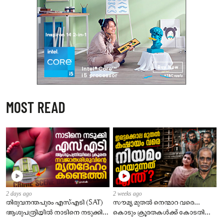
MOST READ
2 days ago
2 weeks ago
തിരുവനന്തപുരം എസ്എടി (SAT)
സൗമ്യ മുതൽ നെന്മാറ വരെ…
ആശുപത്രിയിൽ നാടിനെ നടുക്കിയ
കൊടും ക്രൂരതകൾക്ക് കോടതി
സംഭവം.
വിധിച്ചത്