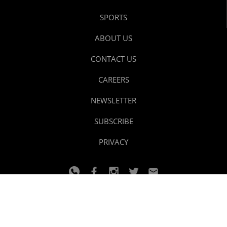
SPORTS
ABOUT US
CONTACT US
CAREERS
NEWSLETTER
SUBSCRIBE
PRIVACY
© 2024 youtalk
Design and developed by
Dzain